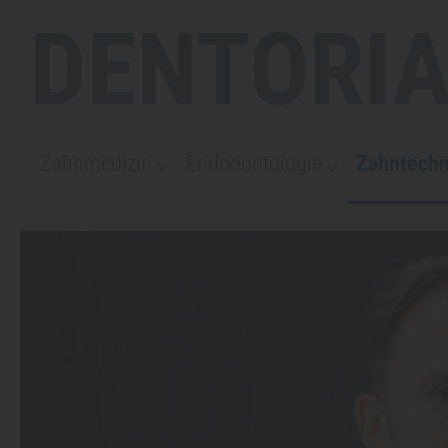
DENTORIA
Zahnmedizin
Endodontologie
Zahntechn