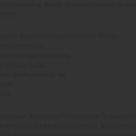
hen Arbeitsalltag abdeckt. Unterteilt in sieben Bereiche, 
ebildet:
en einer Restauration aus dem Zirkonoxid-Rohling,
 nach dem Sintern,
n der okklusalen Morphologie,
für Form und Textur,
eiben und Werkzeuge für die
s zur
itur.
 ist gedacht. Zudem ist ein Diamantstreifen für approxima
te enthalten. Alles hat seinen festen Platz. Rotating Wiza
. Der Zahntechniker kann sich auf das Wesentliche konze