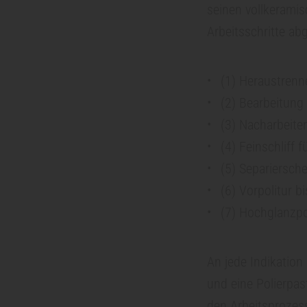
seinen vollkeramisc
x
Arbeitsschritte abg
i
(1) Heraustrenn
(2) Bearbeitung
s
(3) Nacharbeite
(4) Feinschliff 
m
(5) Separiersch
a
(6) Vorpolitur bi
(7) Hochglanzpol
n
An jede Indikation
a
und eine Polierpas
den Arbeitsprozess