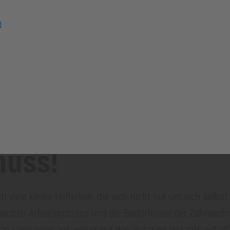
in Zauberer – steht plötzlich in Ihrem Labor und überreicht
es aus und finden darin „Rotating Wizards“; das
Set zum 
e
estaurationen
.
ing Wizards – weil
ex nicht komplizie
muss!
h viele kleine Helferlein, die sich nicht nur um sich selbs
schen Arbeitsprozess und die Bedürfnisse der Zahntechn
tian Lang zeigt auf, wie er mit den Rotating Wizards auf e