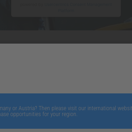
powered by
Usercentrics Consent Management
Platform
 Vortrag zum Thema Rotating Wizards.
ng Wizards erfüllt 
he vieler Zahntec
any or Austria? Then please visit our international website
ines Dentallabors und haben drei Wünsche frei. Welche k
ase opportunities for your region.
 Ihrer Familie widmen? Vielleicht: Mehr Geld, um bessere G
 für einen übersichtlichen Arbeitsplatz? Dann stellen Sie 