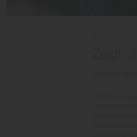
Z
a
Lesedauer
2 min.
h
Zeigt, 
n
Rotating Wiza
m
e
ZTM Christian Lang
strukturiert sowie
d
pünktlich Feieraben
Zusammenarbeit mi
i
rotierenden Werkz