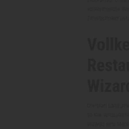
c
vollkeramische Rest
Zahntechniker gel
h
Vollk
n
i
Resta
k
Wizar
P
Christian Lang „ma
r
so klar verdeutlich
Wizards eine Mögli
a