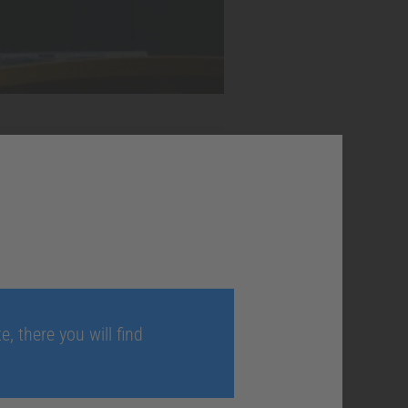
die
hniker
, there you will find
önnten das sein?
ehälter zu zahlen?
sich nun vor, ein