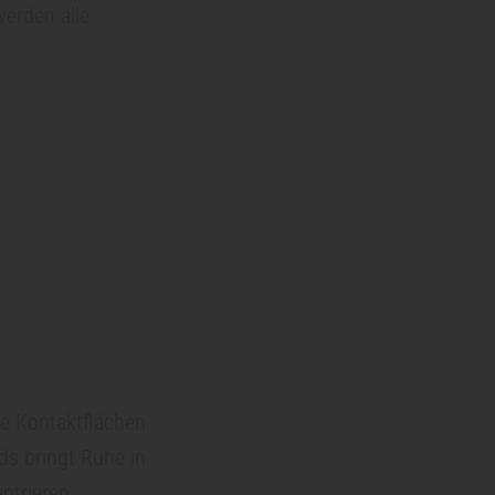
werden alle
le Kontaktflächen
rds bringt Ruhe in
ntrieren.