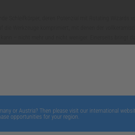
nde Schleifkörper, deren Potenzial mit Rotating Wizards v
auf die Werkzeuge komprimiert, mit denen der vollkeramisc
ann – nicht mehr und nicht weniger. Einerseits bringt d
r Zahntechniker kann sich auf das Wesentliche konzentri
erhöht und der Arbeitsprozess strukturiert.
nfachheit?!
any or Austria? Then please visit our international website
ase opportunities for your region.
h steht Rotating Wizards für Struktur. Das Set führt den 
 die Prozesse beim Ausarbeiten der Restauration. Untertei