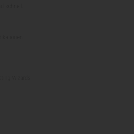
nd schnell.
dikationen
ating Wizards