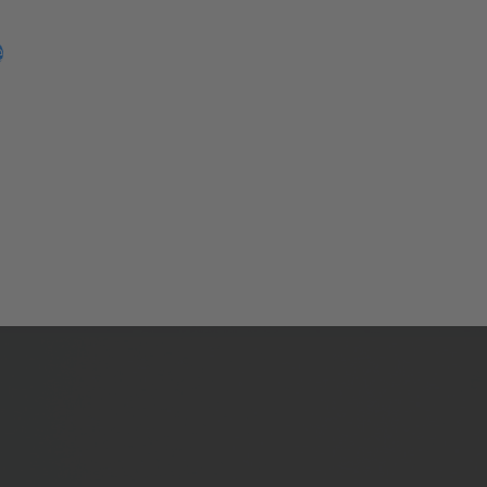
le Arbeitsschritte abgebildet. Das macht das Arbeiten pro
 wie beim Hobbyhandwerker und dem professionellen Handwe
e