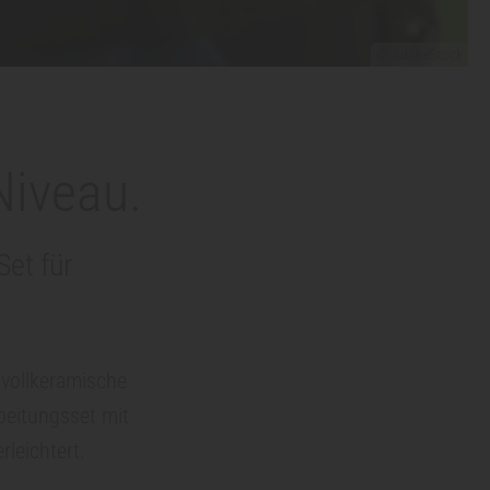
© AdobeStock
Niveau.
et für
 vollkeramische
beitungsset mit
leichtert.