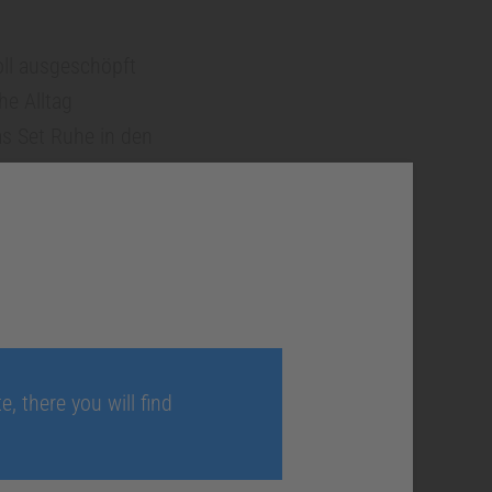
oll ausgeschöpft
he Alltag
as Set Ruhe in den
eren. Andererseits
, there you will find
Zahntechniker
lt in sieben