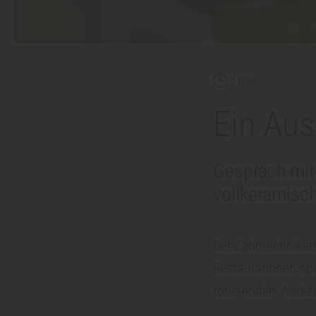
Z
a
Lesedauer
3 min.
h
Ein Aus
n
Gespräch mit
m
vollkeramisch
e
Der Zahntechnikerm
d
Restaurationen spe
rotierenden Werkze
i