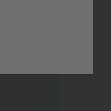
zessorientiert und
rker.