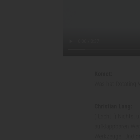
c
h
n
i
Komet:
k
Was hat Rotating 
P
Christian Lang:
( Lacht. ) Nichts,
r
aufklappbaren Werk
a
Werkzeuge. Und de