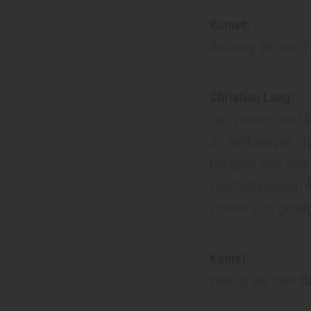
z
Komet:
Rotating Wizards? 
i
Christian Lang:
n
Das stimmt und tat
an Werkzeugen, mi
E
befinden sich viele
zahntechnischen A
n
schnell zum guten
d
Komet:
o
Was ist die Idee d