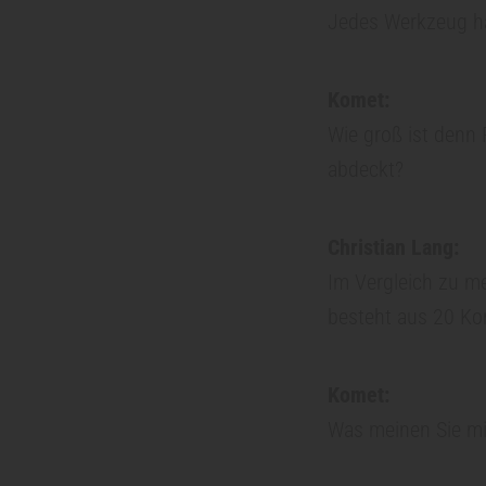
Jedes Werkzeug hat 
x
Komet:
i
Wie groß ist denn 
abdeckt?
s
m
Christian Lang:
Im Vergleich zu me
a
besteht aus 20 Ko
n
Komet:
a
Was meinen Sie mi