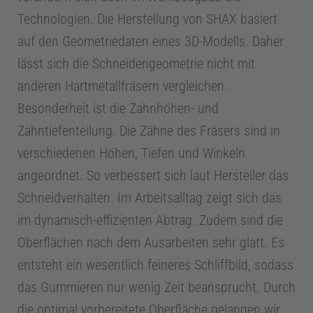
Technologien. Die Herstellung von SHAX basiert
f
auf den Geometriedaten eines 3D-Modells. Daher
o
lässt sich die Schneidengeometrie nicht mit
anderen Hartmetallfräsern vergleichen.
C
Besonderheit ist die Zahnhöhen- und
Zahntiefenteilung. Die Zähne des Fräsers sind in
e
verschiedenen Höhen, Tiefen und Winkeln
angeordnet. So verbessert sich laut Hersteller das
n
Schneidverhalten. Im Arbeitsalltag zeigt sich das
im dynamisch-effizienten Abtrag. Zudem sind die
t
Oberflächen nach dem Ausarbeiten sehr glatt. Es
e
entsteht ein wesentlich feineres Schliffbild, sodass
das Gummieren nur wenig Zeit beansprucht. Durch
r
die optimal vorbereitete Oberfläche gelangen wir