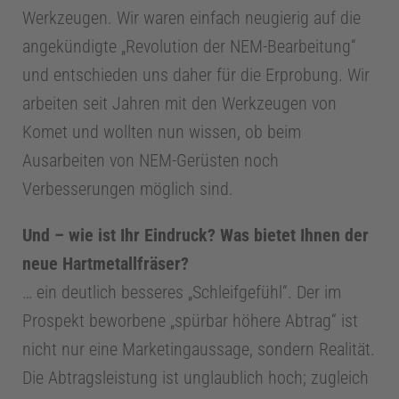
Werkzeugen. Wir waren einfach neugierig auf die
e
angekündigte „Revolution der NEM-Bearbeitung“
c
und entschieden uns daher für die Erprobung. Wir
arbeiten seit Jahren mit den Werkzeugen von
h
Komet und wollten nun wissen, ob beim
Ausarbeiten von NEM-Gerüsten noch
n
Verbesserungen möglich sind.
i
Und – wie ist Ihr Eindruck? Was bietet Ihnen der
neue Hartmetallfräser?
k
… ein deutlich besseres „Schleifgefühl“. Der im
Prospekt beworbene „spürbar höhere Abtrag“ ist
P
nicht nur eine Marketingaussage, sondern Realität.
Die Abtragsleistung ist unglaublich hoch; zugleich
r