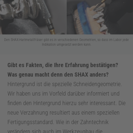
t
u
d
Den SHAX-Hartmetallfräser gibt es in verschiedenen Geometrien, so dass im Labor jede
Indikation umgesetzt werden kann.
i
Gibt es Fakten, die Ihre Erfahrung bestätigen?
u
Was genau macht denn den SHAX anders?
Hintergrund ist die spezielle Schneidengeometrie.
m
Wir haben uns im Vorfeld darüber informiert und
finden den Hintergrund hierzu sehr interessant. Die
I
neue Verzahnung resultiert aus einem speziellen
Fertigungsstandard. Wie in der Zahntechnik
n
verändern sich auch im Werkzeugbau die