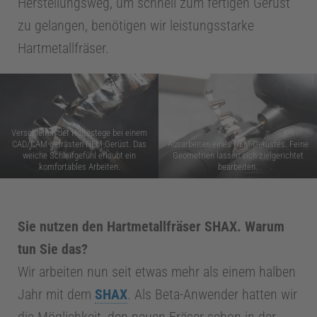
o
Herstellungsweg, um schnell zum fertigen Gerüst
zu gelangen, benötigen wir leistungsstarke
d
Hartmetallfräser.
o
n
Verschleifen der Haltestege bei einem
CAD/CAM-gefrästen NEM-Gerüst. Das
Ausarbeiten eines NEM-Gerüstes. Feine
t
weiche Schleifgefühl erlaubt ein
Geometrien lassen sich zielgerichtet
komfortables Arbeiten.
bearbeiten.
o
Sie nutzen den Hartmetallfräser SHAX. Warum
l
tun Sie das?
Wir arbeiten nun seit etwas mehr als einem halben
o
Jahr mit dem
SHAX
. Als Beta-Anwender hatten wir