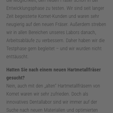
die Möglichkeit, den neuen Fräser schon in der
g
Entwicklungsphase zu testen. Wir sind seit langer
i
Zeit begeisterte Komet-Kunden und waren sehr
neugierig auf den neuen Fräser. Außerdem streben
e
wir in allen Bereichen unseres Labors danach,
Arbeitsabläufe zu verbessern. Daher haben wir die
Z
Testphase gern begleitet – und wir wurden nicht
enttäuscht.
a
Hatten Sie nach einem neuen Hartmetallfräser
h
gesucht?
Nein, auch mit den „alten“ Hartmetallfräsern von
n
Komet waren wir sehr zufrieden. Doch als
innovatives Dentallabor sind wir immer auf der
t
Suche nach neuen Materialien und optimierten