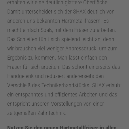
erhalten wir eine deutlich glattere Oberfläche.
Damit unterscheidet sich der SHAX deutlich von
a
anderen uns bekannten Hartmetallfräsern. Es
x
macht einfach Spaß, mit dem Fräser zu arbeiten.
Das Schleifen fühlt sich spielend leicht an, denn
i
wir brauchen viel weniger Anpressdruck, um zum
Ergebnis zu kommen. Man lässt einfach den
s
Fräser für sich arbeiten. Das schont einerseits das
Handgelenk und reduziert andererseits den
m
Verschleiß des Technikerhandstücks. SHAX erlaubt
a
ein entspanntes und effizientes Arbeiten und das
entspricht unseren Vorstellungen von einer
n
zeitgemäßen Zahntechnik.
Nutzen Sie den neuen Hartmetallfräser in allen