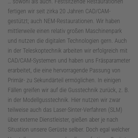
… sowohl als auch. Festsitzende Restaurationen
i
fertigen wir seit zirka 20 Jahren CAD/CAM-
gestützt; auch NEM-Restaurationen. Wir haben
z
mittlerweile einen relativ großen Maschinenpark
und nutzen die digitalen Technologien gern. Auch
i
in der Teleskoptechnik arbeiten wir erfolgreich mit
CAD/CAM-Systemen und haben uns Fräsparameter
n
erarbeitet, die eine hervorragende Passung von
Primär- zu Sekundärteil ermöglichen. In einigen
E
Fällen greifen wir auf die Gusstechnik zurück, z. B.
in der Modellgusstechnik. Hier nutzen wir zwar
n
teilweise auch das Laser-Sinter-Verfahren (SLM)
d
über externe Dienstleister, gießen aber je nach
Situation unsere Gerüste selber. Doch egal welcher