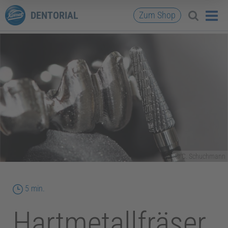
DENTORIAL
Zum Shop
© C. Schuchmann
Lesedauer
5 min.
Hartmetallfräser