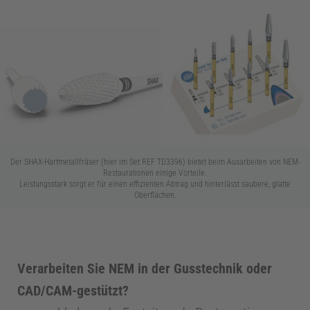
Z
a
h
Der SHAX-Hartmetallfräser (hier im Set REF
TD3396)
bietet beim Ausarbeiten von NEM-
n
Restaurationen einige Vorteile.
Leistungsstark sorgt er für einen effizienten Abtrag und hinterlässt saubere, glatte
Oberflächen.
m
e
Verarbeiten Sie NEM in der Gusstechnik oder
CAD/CAM-gestützt?
d