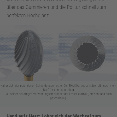
über das Gummieren und die Politur schnell zum
1
perfekten Hochglanz.
0
0
J
a
Nahansicht der patentierten Schneidengeometrie. Der SHAX-Hartmetallfräser gibt noch mehr
h
„Biss“ für den Laboralltag.
Mit seiner neuartigen Verzahnungsart arbeitet der Fräser kraftvoll, effizient und doch
geschmeidig.
r
Hand aufs Herz: Lohnt sich der Wechsel zum