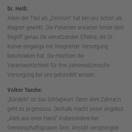
Dr. Heiß:
a
Allein der Titel als „Zentrum“ hat bei uns schon als
n
Magnet gewirkt. Die Patienten erwarten hinter dem
Begriff genau die vernetzenden Effekte, die Dr.
a
Keiner eingangs mit Integrierter Versorgung
beschrieben hat. Sie möchten die
g
Verantwortlichkeit für ihre zahnmedizinische
Versorgung bei uns gebündelt wissen.
e
Volker Tasche:
m
„Bündeln“ ist das Schlagwort. Denn dem Zahnarzt
geht es ja genauso. Deshalb macht unser Angebot
e
„Alles aus einer Hand“ insbesondere bei
n
Gemeinschaftspraxen Sinn. Anstatt versprengter