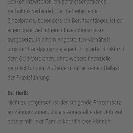
h
Banken inzwischen ein partnerschaftliches
Verhältnis verbindet. Der Betreiber einer
n
Einzelpraxis, besonders ein Berufsanfänger, ist da
einem sehr viel höheren Investitionsrisiko
t
ausgesetzt. In einem Angestellten-Verhältnis
umschifft er das ganz elegant. Er startet direkt mit
e
dem Geld-Verdienen, ohne weitere finanzielle
Verpflichtungen. Außerdem hat er keinen Ballast
c
der Praxisführung.
h
Dr. Heiß:
Nicht zu vergessen ist der steigende Prozentsatz
n
an Zahnärztinnen, die als Angestellte den Job viel
i
besser mit ihrer Familie koordinieren können.