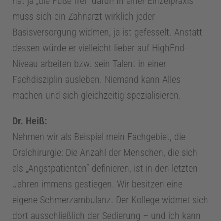
hat ja „die Füße frei“ dafür! In einer Einzelpraxis
t
muss sich ein Zahnarzt wirklich jeder
Basisversorgung widmen, ja ist gefesselt. Anstatt
e
dessen würde er vielleicht lieber auf HighEnd-
Niveau arbeiten bzw. sein Talent in einer
r
Fachdisziplin ausleben. Niemand kann Alles
machen und sich gleichzeitig spezialisieren.
1
Dr. Heiß:
0
Nehmen wir als Beispiel mein Fachgebiet, die
Oralchirurgie: Die Anzahl der Menschen, die sich
0
als „Angstpatienten“ definieren, ist in den letzten
Jahren immens gestiegen. Wir besitzen eine
J
eigene Schmerzambulanz. Der Kollege widmet sich
a
dort ausschließlich der Sedierung – und ich kann