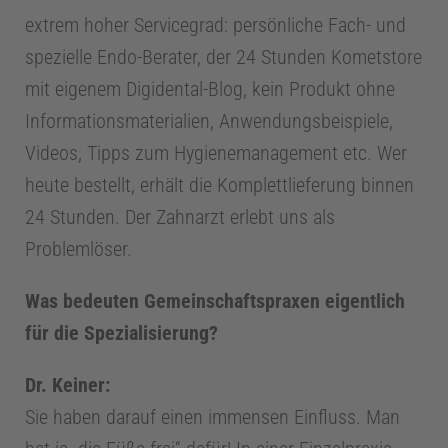
m
extrem hoher Servicegrad: persönliche Fach- und
spezielle Endo-Berater, der 24 Stunden Kometstore
I
mit eigenem Digidental-Blog, kein Produkt ohne
Informationsmaterialien, Anwendungsbeispiele,
n
Videos, Tipps zum Hygienemanagement etc. Wer
heute bestellt, erhält die Komplettlieferung binnen
f
24 Stunden. Der Zahnarzt erlebt uns als
o
Problemlöser.
C
Was bedeuten Gemeinschaftspraxen eigentlich
für die Spezialisierung?
e
Dr. Keiner:
n
Sie haben darauf einen immensen Einfluss. Man