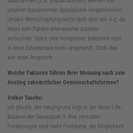
Maßnahmen (z.B. Implantationen) werden von
unseren hausinternen Spezialisten vorgenommen.
Unsere Wertschöpfungskette läuft also von A-Z, da
muss kein Patient eine externe Adresse
aufsuchen. Solch eine Kompetenz bekommt man
in einer Einzelpraxis nicht umgesetzt. Doch das
war mein Anspruch.
Z
Welche Faktoren führen Ihrer Meinung nach zum
Anstieg zahnärztlicher Gemeinschaftsformen?
a
Volker Tasche:
h
Ich glaube, der Hauptgrund liegt in der Work/Life-
Balance der Generation Y. Ihre zentralen
n
Forderungen sind mehr Freiräume, die Möglichkeit