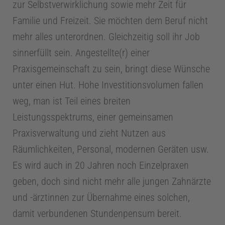
zur Selbstverwirklichung sowie mehr Zeit für
m
Familie und Freizeit. Sie möchten dem Beruf nicht
e
mehr alles unterordnen. Gleichzeitig soll ihr Job
sinnerfüllt sein. Angestellte(r) einer
d
Praxisgemeinschaft zu sein, bringt diese Wünsche
unter einen Hut. Hohe Investitionsvolumen fallen
i
weg, man ist Teil eines breiten
Leistungsspektrums, einer gemeinsamen
z
Praxisverwaltung und zieht Nutzen aus
Räumlichkeiten, Personal, modernen Geräten usw.
i
Es wird auch in 20 Jahren noch Einzelpraxen
n
geben, doch sind nicht mehr alle jungen Zahnärzte
und -ärztinnen zur Übernahme eines solchen,
E
damit verbundenen Stundenpensum bereit.