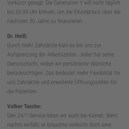
Verkürzt gesagt: Die Generation Y will nicht täglich
n
bis 20.00 Uhr bohren, um die Einzelpraxis über die
nächsten 30 Jahre zu finanzieren.
d
Dr. Heiß:
o
Durch mehr Zahnärzte kam es bei uns zur
Aufspreizung der Arbeitszeiten. Jeder hat seine
d
Dienstschicht, wobei wir persönliche Wünsche
berücksichtigen. Das bedeutet mehr Flexibilität für
o
uns Zahnärzte und erweiterte Öffnungszeiten für
die Patienten.
n
Volker Tasche:
t
Den 24/7-Service leben wir auch bei Komet. Wem
o
nachts einfällt, er bräuchte vielleicht doch eine