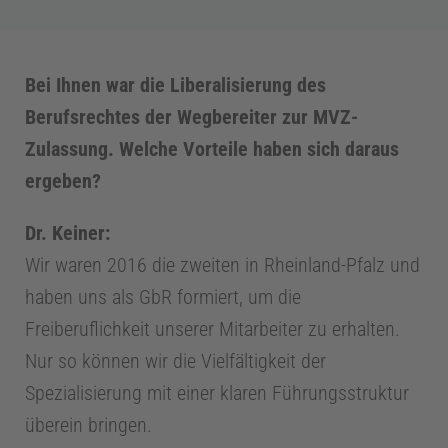
k
P
Bei Ihnen war die Liberalisierung des
Berufsrechtes der Wegbereiter zur MVZ-
r
Zulassung. Welche Vorteile haben sich daraus
ergeben?
a
Dr. Keiner:
x
Wir waren 2016 die zweiten in Rheinland-Pfalz und
haben uns als GbR formiert, um die
i
Freiberuflichkeit unserer Mitarbeiter zu erhalten.
Nur so können wir die Vielfältigkeit der
s
Spezialisierung mit einer klaren Führungsstruktur
m
überein bringen.