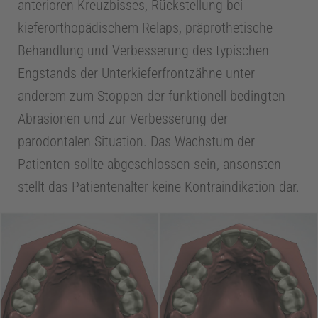
anterioren Kreuzbisses, Rückstellung bei
d
kieferorthopädischem Relaps, präprothetische
Behandlung und Verbesserung des typischen
o
Engstands der Unterkieferfrontzähne unter
anderem zum Stoppen der funktionell bedingten
d
Abrasionen und zur Verbesserung der
parodontalen Situation. Das Wachstum der
o
Patienten sollte abgeschlossen sein, ansonsten
stellt das Patientenalter keine Kontraindikation dar.
n
t
o
l