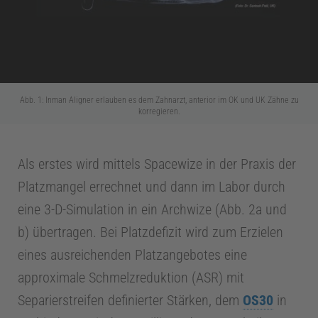
Abb. 1: Inman Aligner erlauben es dem Zahnarzt, anterior im OK und UK Zähne zu
korregieren.
Z
Als erstes wird mittels Spacewize in der Praxis der
a
Platzmangel errechnet und dann im Labor durch
h
eine 3-D-Simulation in ein Archwize (Abb. 2a und
b) übertragen. Bei Platzdefizit wird zum Erzielen
n
eines ausreichenden Platzangebotes eine
approximale Schmelzreduktion (ASR) mit
m
Separierstreifen definierter Stärken, dem
OS30
in