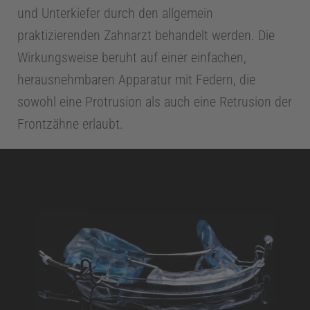
und Unterkiefer durch den allgemein
praktizierenden Zahnarzt behandelt werden. Die
Wirkungsweise beruht auf einer einfachen,
herausnehmbaren Apparatur mit Federn, die
sowohl eine Protrusion als auch eine Retrusion der
Frontzähne erlaubt.