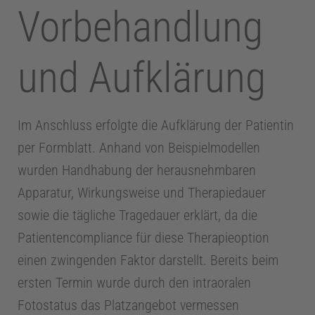
Vorbehandlung
P
r
und Aufklärung
a
Im Anschluss erfolgte die Aufklärung der Patientin
x
per Formblatt. Anhand von Beispielmodellen
wurden Handhabung der herausnehmbaren
i
Apparatur, Wirkungsweise und Therapiedauer
sowie die tägliche Tragedauer erklärt, da die
s
Patientencompliance für diese Therapieoption
m
einen zwingenden Faktor darstellt. Bereits beim
ersten Termin wurde durch den intraoralen
a
Fotostatus das Platzangebot vermessen