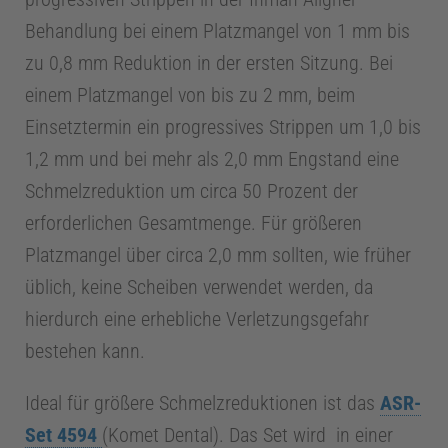
e
Behandlung bei einem Platzmangel von 1 mm bis
zu 0,8 mm Reduktion in der ersten Sitzung. Bei
r
einem Platzmangel von bis zu 2 mm, beim
Einsetztermin ein progressives Strippen um 1,0 bis
1
1,2 mm und bei mehr als 2,0 mm Engstand eine
Schmelzreduktion um circa 50 Prozent der
0
erforderlichen Gesamtmenge. Für größeren
Platzmangel über circa 2,0 mm sollten, wie früher
0
üblich, keine Scheiben verwendet werden, da
hierdurch eine erhebliche Verletzungsgefahr
J
bestehen kann.
a
Ideal für größere Schmelzreduktionen ist das
ASR-
Set 4594
(Komet Dental). Das Set wird in einer
h