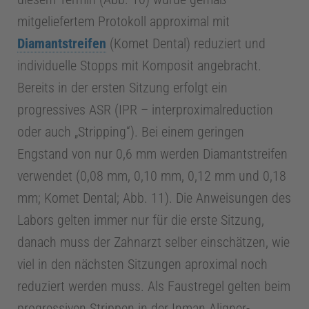
I
mitgeliefertem Protokoll approximal mit
Diamantstreifen
(Komet Dental) reduziert und
n
individuelle Stopps mit Komposit angebracht.
Bereits in der ersten Sitzung erfolgt ein
f
progressives ASR (IPR – interproximalreduction
o
oder auch „Stripping“). Bei einem geringen
Engstand von nur 0,6 mm werden Diamantstreifen
C
verwendet (0,08 mm, 0,10 mm, 0,12 mm und 0,18
mm; Komet Dental; Abb. 11). Die Anweisungen des
e
Labors gelten immer nur für die erste Sitzung,
danach muss der Zahnarzt selber einschätzen, wie
n
viel in den nächsten Sitzungen aproximal noch
reduziert werden muss. Als Faustregel gelten beim
t
progressiven Strippen in der Inman Aligner-