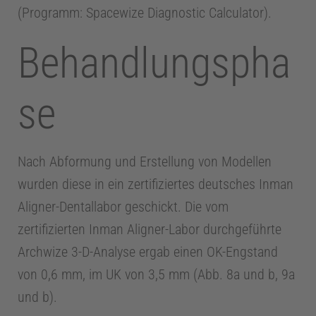
(Programm: Spacewize Diagnostic Calculator).
n
Behandlungspha
a
se
g
e
Nach Abformung und Erstellung von Modellen
wurden diese in ein zertifiziertes deutsches Inman
m
Aligner-Dentallabor geschickt. Die vom
e
zertifizierten Inman Aligner-Labor durchgeführte
Archwize 3-D-Analyse ergab einen OK-Engstand
n
von 0,6 mm, im UK von 3,5 mm (Abb. 8a und b, 9a
und b).
t