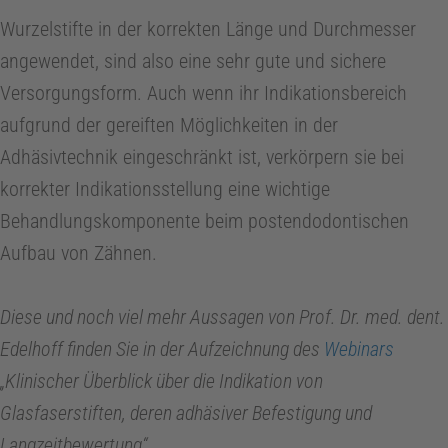
c
Wurzelstifte in der korrekten Länge und Durchmesser
angewendet, sind also eine sehr gute und sichere
h
Versorgungsform. Auch wenn ihr Indikationsbereich
aufgrund der gereiften Möglichkeiten in der
n
Adhäsivtechnik eingeschränkt ist, verkörpern sie bei
i
korrekter Indikationsstellung eine wichtige
Behandlungskomponente beim postendodontischen
k
Aufbau von Zähnen.
P
Diese und noch viel mehr Aussagen von Prof. Dr. med. dent.
Edelhoff finden Sie in der Aufzeichnung des
Webinars
r
„Klinischer Überblick über die Indikation von
Glasfaserstiften, deren adhäsiver Befestigung und
a
Langzeitbewertung“.