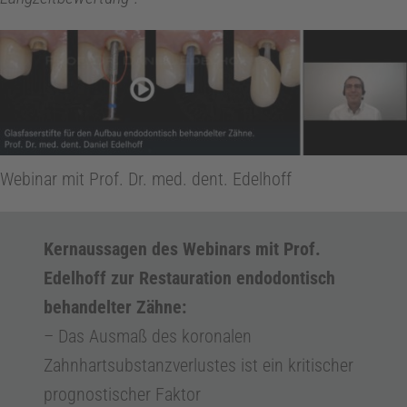
x
i
s
Webinar mit Prof. Dr. med. dent. Edelhoff
m
a
Kernaussagen des Webinars mit Prof.
Edelhoff zur Restauration endodontisch
n
behandelter Zähne:
– Das Ausmaß des koronalen
a
Zahnhartsubstanzverlustes ist ein kritischer
g
prognostischer Faktor