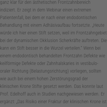
ganz klar für den ästhetischen Frontzahnbereich
Z
indiziert. Er zeigt in dem Webinar einen extremen
a
Patientenfall, bei dem er nach einer endodontischen
Behandlung mit einem Adhäsivaufbau fortsetzte. „Heute
h
würde ich hier einen Stift setzen, weil im Frontzahngebiet
bei der dynamischen Okklusion Scherkräfte auftreten. Die
n
kann ein Stift besser in die Wurzel verteilen.“ Wenn bei
einem endodontisch behandelten Frontzahn Defekte wie
m
keilförmige Defekte oder Zahnhalskaries in vestibulo-
oraler Richtung (Belastungsrichtung) vorliegen, sollten
e
wie auch bei einem hohen Zerstörungsgrad der
d
klinischen Krone Stifte gesetzt werden. Das konnte laut
Prof. Edelhoff auch in Studien nachgewiesen werden. Er
i
ergänzt: „Das Risiko einer Fraktur der klinischen Krone ist