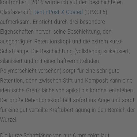
konfrontiert. 2015 wurde ich auf den beschichteten
Glasfaserstift
DentinPost X Coated
(DPXCL6)
0
aufmerksam. Er sticht durch drei besondere
0
Eigenschaften hervor: seine Beschichtung, den
ausgeprägten Retentionskopf und die extrem kurze
J
Schaftlänge. Die Beschichtung (vollständig silikatisiert,
silanisiert und mit einer haftvermittelnden
a
Polymerschicht versehen) sorgt für eine sehr gute
Retention, denn zwischen Stift und Komposit kann eine
h
identische Grenzfläche von apikal bis koronal entstehen.
Der große Retentionskopf fällt sofort ins Auge und sorgt
r
für eine gut verteilte Kraftübertragung in den Bereich der
e
Wurzel.
Die kurze Schaftlänge von nur 6 mm folgt laut