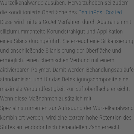
i
Wurzelkanalwände ausüben. Hervorzuheben sei zudem
die konditionierte Oberfläche des
DentinPost Coated
.
e
Diese wird mittels CoJet-Verfahren durch Abstrahlen mit
siliziumummantelte Korundstrahlgut und Applikation
Z
eines Silans durchgeführt. Sie erzeugt eine Silikatisierung
und anschließende Silanisierung der Oberfläche und
a
ermöglicht einen chemischen Verbund mit einem
h
aktivierbaren Polymer. Damit werden Behandlungsabläufe
standardisiert und für das Befestigungscomposite eine
n
maximale Verbundfestigkeit zur Stiftoberfläche erreicht.
Wenn diese Maßnahmen zusätzlich mit
t
Spezialinstrumenten zur Aufrauung der Wurzelkanalwand
kombiniert werden, wird eine extrem hohe Retention des
e
Stiftes am endodontisch behandelten Zahn erreicht.