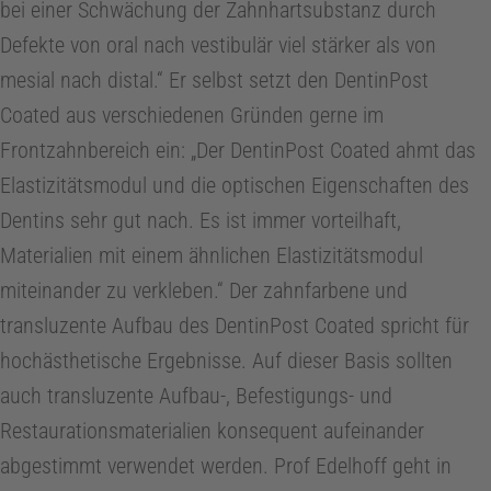
bei einer Schwächung der Zahnhartsubstanz durch
z
Defekte von oral nach vestibulär viel stärker als von
mesial nach distal.“ Er selbst setzt den DentinPost
i
Coated aus verschiedenen Gründen gerne im
n
Frontzahnbereich ein: „Der DentinPost Coated ahmt das
Elastizitätsmodul und die optischen Eigenschaften des
Dentins sehr gut nach. Es ist immer vorteilhaft,
E
Materialien mit einem ähnlichen Elastizitätsmodul
n
miteinander zu verkleben.“ Der zahnfarbene und
transluzente Aufbau des DentinPost Coated spricht für
d
hochästhetische Ergebnisse. Auf dieser Basis sollten
auch transluzente Aufbau-, Befestigungs- und
o
Restaurationsmaterialien konsequent aufeinander
abgestimmt verwendet werden. Prof Edelhoff geht in
d