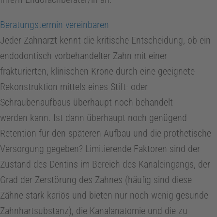
u
Beratungstermin vereinbaren
d
Jeder Zahnarzt kennt die kritische Entscheidung, ob ein
endodontisch vorbehandelter Zahn mit einer
i
frakturierten, klinischen Krone durch eine geeignete
u
Rekonstruktion mittels eines Stift- oder
Schraubenaufbaus überhaupt noch behandelt
m
werden kann. Ist dann überhaupt noch genügend
Retention für den späteren Aufbau und die prothetische
I
Versorgung gegeben? Limitierende Faktoren sind der
Zustand des Dentins im Bereich des Kanaleingangs, der
n
Grad der Zerstörung des Zahnes (häufig sind diese
Zähne stark kariös und bieten nur noch wenig gesunde
f
Zahnhartsubstanz), die Kanalanatomie und die zu