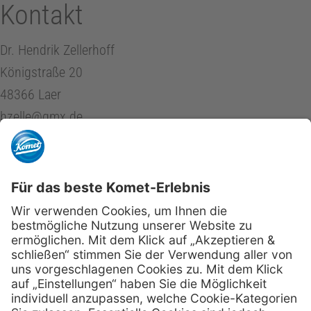
Kontakt
Dr. Hendrik Zellerhoff
Königstraße 20
48366 Laer
hzelle@gmx.de
Zweitveröffentlichung aus Endodontie Journal 03/2017
kometdental.de
Shop