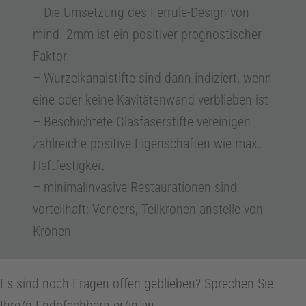
– Die Umsetzung des Ferrule-Design von
e
mind. 2mm ist ein positiver prognostischer
Faktor
m
– Wurzelkanalstifte sind dann indiziert, wenn
eine oder keine Kavitätenwand verblieben ist
e
– Beschichtete Glasfaserstifte vereinigen
zahlreiche positive Eigenschaften wie max.
n
Haftfestigkeit
t
– minimalinvasive Restaurationen sind
vorteilhaft: Veneers, Teilkronen anstelle von
S
Kronen
t
Es sind noch Fragen offen geblieben? Sprechen Sie
Ihre/n Endofachberater/in an.