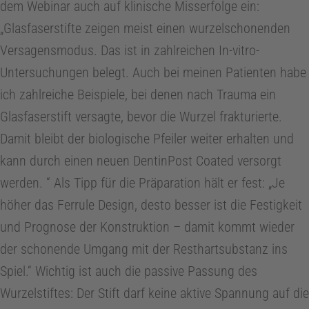
dem Webinar auch auf klinische Misserfolge ein:
o
„Glasfaserstifte zeigen meist einen wurzelschonenden
Versagensmodus. Das ist in zahlreichen In-vitro-
n
Untersuchungen belegt. Auch bei meinen Patienten habe
ich zahlreiche Beispiele, bei denen nach Trauma ein
t
Glasfaserstift versagte, bevor die Wurzel frakturierte.
Damit bleibt der biologische Pfeiler weiter erhalten und
o
kann durch einen neuen DentinPost Coated versorgt
werden. “ Als Tipp für die Präparation hält er fest: „Je
l
höher das Ferrule Design, desto besser ist die Festigkeit
o
und Prognose der Konstruktion – damit kommt wieder
der schonende Umgang mit der Resthartsubstanz ins
g
Spiel.“ Wichtig ist auch die passive Passung des
Wurzelstiftes: Der Stift darf keine aktive Spannung auf die