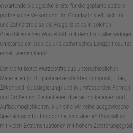
erwartende biologische Breite für die geplante spätere
o
prothetische Versorgung. Im Grundsatz stellt sich für
C
uns Zahnärzte also die Frage: Gibt es in solchen
Grenzfällen einen Wurzelstift, mit dem trotz aller widriger
e
Umstände ein stabiles und ästhetisches Langzeitresultat
erzielt werden kann?
n
Der Markt bietet Wurzelstifte aus unterschiedlichen
t
Materialien (z. B. glasfaserverstärktes Komposit, Titan,
Zirkonoxid, Gusslegierung) und in umfassenden Formen
e
und Größen an. Sie bedienen diverse Indikationen und
Aufbaumöglichkeiten. Nun sind wir keine ausgewiesene
r
Spezialpraxis für Endodontie, sind aber im Praxisalltag
mit vielen Extremsituationen mit hohem Zerstörungsgrad
1