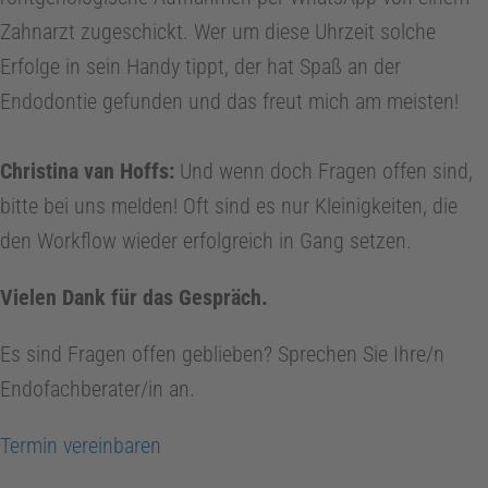
e
Zahnarzt zugeschickt. Wer um diese Uhrzeit solche
Erfolge in sein Handy tippt, der hat Spaß an der
Z
Endodontie gefunden und das freut mich am meisten!
a
Christina van Hoffs:
Und wenn doch Fragen offen sind,
bitte bei uns melden! Oft sind es nur Kleinigkeiten, die
h
den Workflow wieder erfolgreich in Gang setzen.
n
Vielen Dank für das Gespräch.
t
Es sind Fragen offen geblieben? Sprechen Sie Ihre/n
Endofachberater/in an.
e
Termin vereinbaren
c