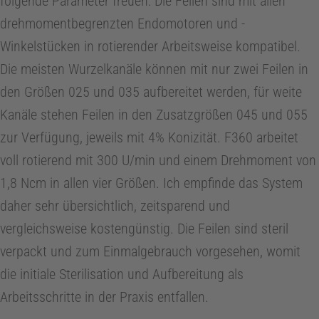
x
folgende Parameter freuen: Die Feilen sind mit allen
drehmomentbegrenzten Endomotoren und -
i
Winkelstücken in rotierender Arbeitsweise kompatibel.
Die meisten Wurzelkanäle können mit nur zwei Feilen in
s
den Größen 025 und 035 aufbereitet werden, für weite
Kanäle stehen Feilen in den Zusatzgrößen 045 und 055
m
zur Verfügung, jeweils mit 4% Konizität. F360 arbeitet
voll rotierend mit 300 U/min und einem Drehmoment von
a
1,8 Ncm in allen vier Größen. Ich empfinde das System
n
daher sehr übersichtlich, zeitsparend und
vergleichsweise kostengünstig. Die Feilen sind steril
a
verpackt und zum Einmalgebrauch vorgesehen, womit
die initiale Sterilisation und Aufbereitung als
g
Arbeitsschritte in der Praxis entfallen.