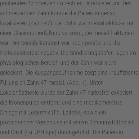
pochenden Schmerzen im rechten Unterkiefer vor. Den
d
schmerzenden Zahn konnte die Patientin genau
lokalisieren (Zahn 47). Der Zahn war mesial-okklusal mit
i
einer Glasionomerfüllung versorgt, die mesial frakturiert
war. Der Sensibilitätstest war hoch positiv und der
u
Perkussionstest negativ. Die Sondierungstiefen lagen im
m
physiologischen Bereich und der Zahn war nicht
gelockert. Die Ausgangsaufnahme zeigt eine insuffiziente
Füllung an Zahn 47 mesial. (Abb. 1). Unter
I
Lokalanästhesie wurde der Zahn 47 kariesfrei exkaviert,
n
die Kronenpulpa entfernt und eine medikamentöse
Einlage mit Ledermix (Fa. Lederle) sowie ein
f
provisorischer Verschluss mit einem Schaumstoffpellet
und Cavit (Fa. 3MEspe) durchgeführt. Die Patientin
o