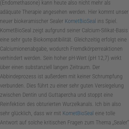
(Endomethasone) kann heute also nicht mehr als
adäquate Therapie angesehen werden. Hier kommt unser
i
neuer biokeramischer Sealer
KometBioSeal
ins Spiel.
n
KometBioSeal zeigt aufgrund seiner Calcium-Silikat-Basis
eine sehr gute Biokompatibilität. Gleichzeitig erfolgt eine
Calciumionenabgabe, wodurch Fremdkörperreaktionen
E
verhindert werden. Sein hoher pH-Wert (pH 12,7) wirkt
n
über einen substanziell langen Zeitraum. Der
Abbindeprozess ist außerdem mit keiner Schrumpfung
d
verbunden. Dies führt zu einer sehr guten Versiegelung
zwischen Dentin und Guttapercha und stoppt eine
o
Reinfektion des obturierten Wurzelkanals. Ich bin also
sehr glücklich, dass wir mit
KometBioSeal
eine tolle
d
Antwort auf solche kritischen Fragen zum Thema „Sealer“