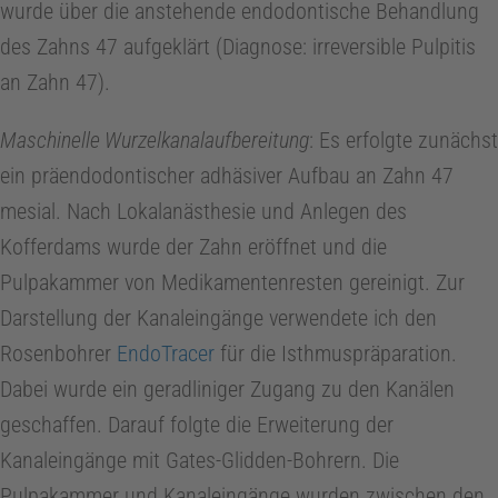
wurde über die anstehende endodontische Behandlung
des Zahns 47 aufgeklärt (Diagnose: irreversible Pulpitis
C
an Zahn 47).
e
Maschinelle Wurzelkanalaufbereitung
: Es erfolgte zunächst
ein präendodontischer adhäsiver Aufbau an Zahn 47
n
mesial. Nach Lokalanästhesie und Anlegen des
t
Kofferdams wurde der Zahn eröffnet und die
Pulpakammer von Medikamentenresten gereinigt. Zur
e
Darstellung der Kanaleingänge verwendete ich den
Rosenbohrer
EndoTracer
für die Isthmuspräparation.
r
Dabei wurde ein geradliniger Zugang zu den Kanälen
geschaffen. Darauf folgte die Erweiterung der
1
Kanaleingänge mit Gates-Glidden-Bohrern. Die
Pulpakammer und Kanaleingänge wurden zwischen den