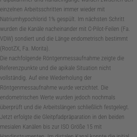
0
einzelnen Arbeitsschritten immer wieder mit
Natriumhypochlorid 1% gespült. Im nächsten Schritt
0
wurden die Kanäle nacheinander mit C-Pilot-Feilen (Fa.
J
VDW) sondiert und die Länge endometrisch bestimmt
(RootZX, Fa. Morita).
a
Die nachfolgende Röntgenmessaufnahme zeigte die
Referenzpunkte und die apikale Situation nicht
h
vollständig. Auf eine Wiederholung der
Röntgenmessaufnahme wurde verzichtet. Die
r
endometrischen Werte wurden jedoch nochmals
überprüft und die Arbeitslängen schließlich festgelegt.
e
Jetzt erfolgte die Gleitpfadpräparation in den beiden
mesialen Kanälen bis zur ISO Größe 15 mit
Handinstrumenten. Im distalen Kanal konnte die initial