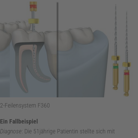
e
m
e
n
t
S
2-Feilensystem F360
t
Ein Fallbeispiel
u
Diagnose
: Die 51jährige Patientin stellte sich mit