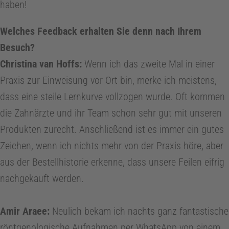
o
haben!
Welches Feedback erhalten Sie denn nach Ihrem
n
Besuch?
t
Christina van Hoffs:
Wenn ich das zweite Mal in einer
Praxis zur Einweisung vor Ort bin, merke ich meistens,
o
dass eine steile Lernkurve vollzogen wurde. Oft kommen
die Zahnärzte und ihr Team schon sehr gut mit unseren
l
Produkten zurecht. Anschließend ist es immer ein gutes
Zeichen, wenn ich nichts mehr von der Praxis höre, aber
o
aus der Bestellhistorie erkenne, dass unsere Feilen eifrig
nachgekauft werden.
g
i
Amir Araee:
Neulich bekam ich nachts ganz fantastische
röntgenologische Aufnahmen per WhatsApp von einem