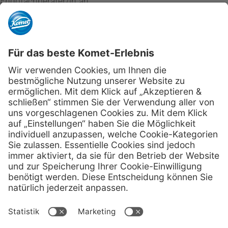
Endofachberater/in an.
Beratungstermin vereinbaren
kometdental.de
Shop
Kontakt
Impressum
Datenschutz
Newsletter
Hinweis