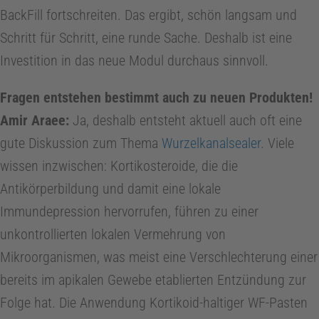
BackFill fortschreiten. Das ergibt, schön langsam und
a
Schritt für Schritt, eine runde Sache. Deshalb ist eine
Investition in das neue Modul durchaus sinnvoll.
h
Fragen entstehen bestimmt auch zu neuen Produkten!
n
Amir Araee:
Ja, deshalb entsteht aktuell auch oft eine
gute Diskussion zum Thema
Wurzelkanalsealer
. Viele
m
wissen inzwischen: Kortikosteroide, die die
e
Antikörperbildung und damit eine lokale
Immundepression hervorrufen, führen zu einer
d
unkontrollierten lokalen Vermehrung von
Mikroorganismen, was meist eine Verschlechterung einer
i
bereits im apikalen Gewebe etablierten Entzündung zur
Folge hat. Die Anwendung Kortikoid-haltiger WF-Pasten
z