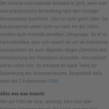
Der zeitliche und materielle Aufwand ist groß, wenn man
h
eine endodontische Behandlung nach dem heutigen
Wissensstand durchführt. Zahn ist nicht gleich Zahn. Die
n
Kanalanatomie variiert nicht nur nach Art des Zahns,
sondern auch innerhalb derselben Zahngruppe. So ist es
i
nachvollziehbar, dass sich sowohl die auf die Endodontie
spezialisierten als auch allgemein tätigen Zahnärzte eine
k
Vereinfachung des Procederes wünschen. Und natürlich
soll es sicher sein. So entstand ein klarer Trend zur
P
Dezimierung des Instrumentariums. Beispielhaft dafür
r
steht das 2-Feilensystem
F360
.
Alles was man braucht
a
Wer auf F360 ein- bzw. umsteigt, kann sich über