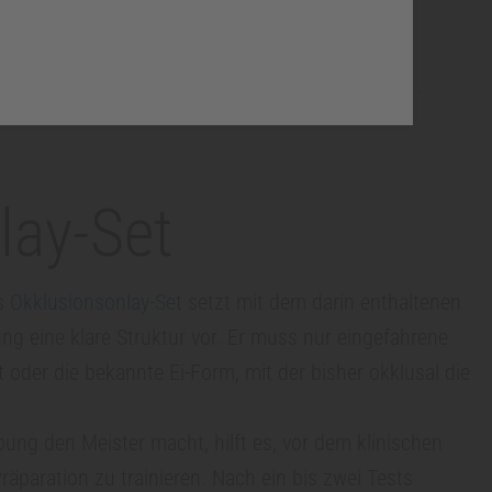
lay-Set
as
Okklusionsonlay-Set
setzt mit dem darin enthaltenen
ng eine klare Struktur vor. Er muss nur eingefahrene
der die bekannte Ei-Form, mit der bisher okklusal die
Übung den Meister macht, hilft es, vor dem klinischen
äparation zu trainieren. Nach ein bis zwei Tests