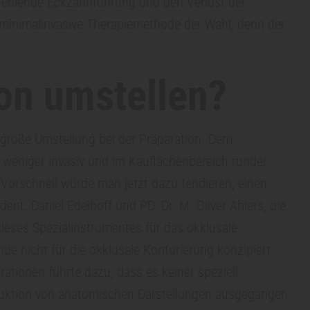
 fehlende Eckzahnführung und den Verlust der
e minimalinvasive Therapiemethode der Wahl, denn der
ion umstellen?
 große Umstellung bei der Präparation. Dem
weniger invasiv und im Kauflächenbereich runder
 Vorschnell würde man jetzt dazu tendieren, einen
nt. Daniel Edelhoff und PD. Dr. M. Oliver Ahlers, die
dieses Spezialinstrumentes für das okklusale
de nicht für die okklusale Konturierung konzipiert.
ationen führte dazu, dass es keiner speziell
struktion von anatomischen Darstellungen ausgegangen.