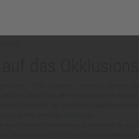
Edelhoff
 auf das Okklusions
s war bisher – offen zugegeben – technisch schwierig. D
gibt dem Zahnarzt (v.a. dem Einsteiger) bei der Behandlu
ntnis heranreifen: Der altbewährte Präparationsdiamant o
 erster Schritt. Dann folgt
Fortbildung
.
ser neuen Schleifer-Generation gut kontrollierbar. So wie 
in Situationsmodell zu nutzen, um die minimalinvasive Pr