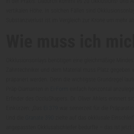
in der Praxis. Dadurch kommt es zu Okklusions- und A
vertikalen Höhe. In solchen Fällen sind Okklusionsonl
Substanzverlust ist im Vergleich zur Krone um mehr als 
Wie muss ich mich
Okklusionsonlays benötigen eine gleichmäßige Mindest
Z
Zahntechniker und dem Material muss Platz gegeben w
präpariert werden. Denn die wichtigste Grundregel lau
a
Präp-Diamanten in
Ei-Form
einfach horizontal anzulegen
Erfinder des OccluShapers. Dr. Oliver Ahlers erinnert
h
Einkürzen: „Das
Ei 379
war seinerzeit für die Präparati
n
Und die
Granate 390
zielte auf das okklusale Einschlei
angepassten Okklusalschleifer bedurfte – das ist jetz