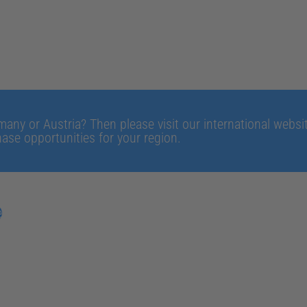
any or Austria? Then please visit our international website
ase opportunities for your region.
e