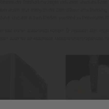
 Rahmen der Entwicklung zeigte sich dann, dass die For
aper
erzielt jetzt mittig an der Zentralfissur eine Rundung,
tzung. Und das in zwei Größen, passend zu Prämolaren (G
 also immer anatomisch korrekt: Er verbindet alles regel
igens auch für die klassische Kronenstumpfpräparation ei