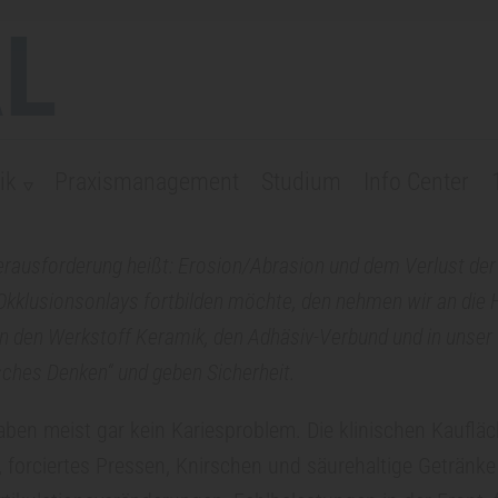
L
ik
Praxismanagement
Studium
Info Center
rausforderung heißt: Erosion/Abrasion und dem Verlust der 
Okklusionsonlays fortbilden möchte, den nehmen wir an die 
en in den Werkstoff Keramik, den Adhäsiv-Verbund und in unse
sches Denken“ und geben Sicherheit.
haben meist gar kein Kariesproblem. Die klinischen Kauflä
 forciertes Pressen, Knirschen und säurehaltige Getränke