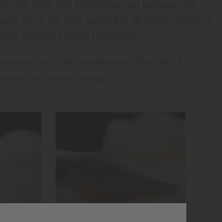
m im Kern durch eine Kombination aus konkaven und
 geht also in die Tiefe, während er die Höcker schont, ja
röße 030) und Molaren (Größe 035).“
konform und ist ein wunderbares Hilfsmittel für
ne sehr gute Unterstützung.