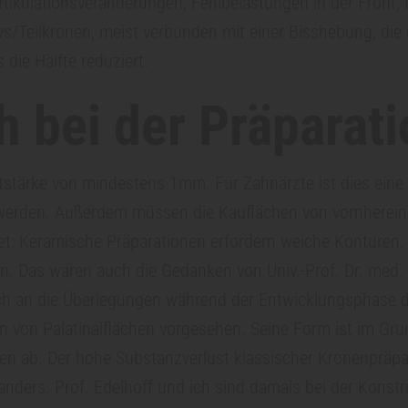
rtikulationsveränderungen, Fehlbelastungen in der Front,
ays/Teilkronen, meist verbunden mit einer Bisshebung, di
die Hälfte reduziert.
 bei der Präparat
stärke von mindestens 1mm. Für Zahnärzte ist dies eine
erden. Außerdem müssen die Kauflächen von vornherein 
tet: Keramische Präparationen erfordern weiche Konturen.
. Das waren auch die Gedanken von Univ.-Prof. Dr. med. de
 sich an die Überlegungen während der Entwicklungsphase 
on von Palatinalflächen vorgesehen. Seine Form ist im Grun
fen ab. Der hohe Substanzverlust klassischer Kronenpräpar
t anders. Prof. Edelhoff und ich sind damals bei der Kon