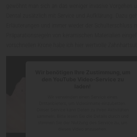
gewöhnt man sich an das weniger invasive Vorgehen un
n
Dental zusätzlich mit Service und Aufklärung. Dazu ge
Erläuterungen und immer wieder der Schulterschluss m
t
Präparationsregeln von keramischen Materialien eingef
vorschnellen Krone habe ich hier wertvolle Zahnhartsub
e
c
Wir benötigen Ihre Zustimmung, um
den YouTube Video-Service zu
h
laden!
Wir verwenden einen Service eines
n
Drittanbieters, um Videoinhalte einzubetten.
Dieser Service kann Daten zu Ihren Aktivitäten
sammeln. Bitte lesen Sie die Details durch und
i
stimmen Sie der Nutzung des Service zu, um
dieses Video anzusehen.