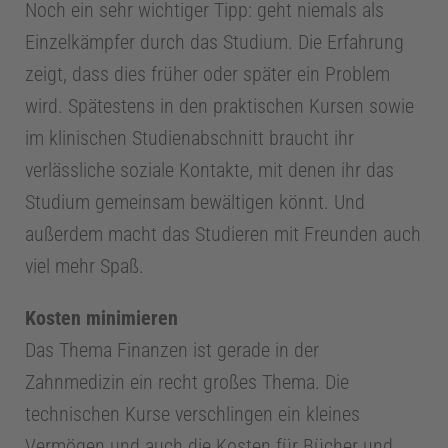
Noch ein sehr wichtiger Tipp: geht niemals als
k
Einzelkämpfer durch das Studium. Die Erfahrung
zeigt, dass dies früher oder später ein Problem
P
wird. Spätestens in den praktischen Kursen sowie
im klinischen Studienabschnitt braucht ihr
r
verlässliche soziale Kontakte, mit denen ihr das
Studium gemeinsam bewältigen könnt. Und
a
außerdem macht das Studieren mit Freunden auch
viel mehr Spaß.
x
Kosten minimieren
i
Das Thema Finanzen ist gerade in der
Zahnmedizin ein recht großes Thema. Die
s
technischen Kurse verschlingen ein kleines
Vermögen und auch die Kosten für Bücher und