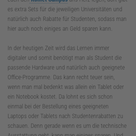
n
es extra Sets für die jeweiligen Universitäten und
t
natürlich auch Rabatte für Studenten, sodass man
hier auch noch einiges an Geld sparen kann.
S
In der heutigen Zeit wird das Lernen immer
t
digitaler und somit benötigt man als Student die
passende Hardware und natürlich auch geeignete
u
Office-Programme. Das kann recht teuer sein,
wenn man mal bedenkt was allein ein Tablet oder
d
ein Notebook kostet. Da lohnt es sich schon
einmal bei der Bestellung eines geeigneten
i
Laptops oder Tablets nach Studentenrabatten zu
schauen. Denn gerade wenn es um die technische
u
Ausstattung geht, kann man einiges sparen. Und