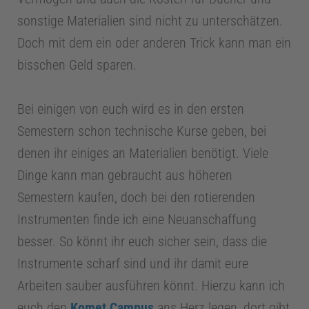
m
sonstige Materialien sind nicht zu unterschätzen.
a
Doch mit dem ein oder anderen Trick kann man ein
bisschen Geld sparen.
n
Bei einigen von euch wird es in den ersten
a
Semestern schon technische Kurse geben, bei
denen ihr einiges an Materialien benötigt. Viele
g
Dinge kann man gebraucht aus höheren
e
Semestern kaufen, doch bei den rotierenden
Instrumenten finde ich eine Neuanschaffung
m
besser. So könnt ihr euch sicher sein, dass die
Instrumente scharf sind und ihr damit eure
e
Arbeiten sauber ausführen könnt. Hierzu kann ich
euch den
Komet Campus
ans Herz legen, dort gibt