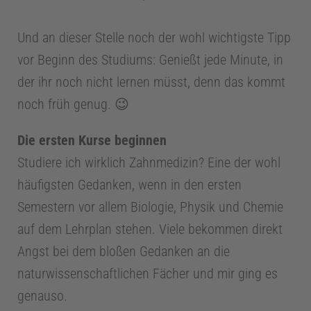
o
Und an dieser Stelle noch der wohl wichtigste Tipp
l
vor Beginn des Studiums: Genießt jede Minute, in
der ihr noch nicht lernen müsst, denn das kommt
o
noch früh genug. 😉
g
Die ersten Kurse beginnen
i
Studiere ich wirklich Zahnmedizin? Eine der wohl
häufigsten Gedanken, wenn in den ersten
e
Semestern vor allem Biologie, Physik und Chemie
auf dem Lehrplan stehen. Viele bekommen direkt
Z
Angst bei dem bloßen Gedanken an die
naturwissenschaftlichen Fächer und mir ging es
a
genauso.