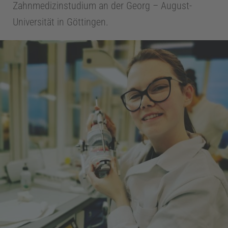
Zahnmedizinstudium an der Georg – August-
Universität in Göttingen.
Z
a
h
n