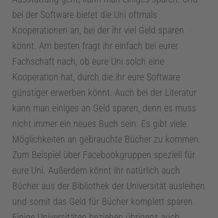
m
bei der Software bietet die Uni oftmals
Kooperationen an, bei der ihr viel Geld sparen
I
könnt. Am besten fragt ihr einfach bei eurer
Fachschaft nach, ob eure Uni solch eine
n
Kooperation hat, durch die ihr eure Software
günstiger erwerben könnt. Auch bei der Literatur
f
kann man einiges an Geld sparen, denn es muss
nicht immer ein neues Buch sein. Es gibt viele
o
Möglichkeiten an gebrauchte Bücher zu kommen.
Zum Beispiel über Facebookgruppen speziell für
C
eure Uni. Außerdem könnt ihr natürlich auch
e
Bücher aus der Bibliothek der Universität ausleihen
und somit das Geld für Bücher komplett sparen.
n
Einige Universitäten beziehen übrigens auch