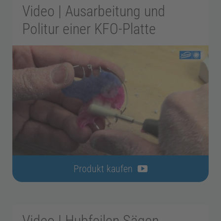
Video | Ausarbeitung und
d
Politur einer KFO-Platte
i
z
i
n
E
Produkt kaufen
n
Video | Hubfeilen Sägen