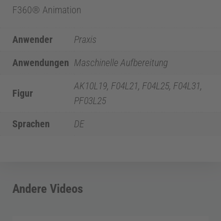
F360® Animation
Akzeptieren
powered by
Usercentrics Consent Management
Anwender
Praxis
Platform
Anwendungen
Maschinelle Aufbereitung
Z
AK10L19, F04L21, F04L25, F04L31,
Figur
a
PF03L25
Sprachen
DE
h
n
m
Andere Videos
e