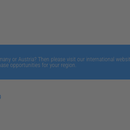
Pilot Erklärvi
any or Austria? Then please visit our international website
ase opportunities for your region.
e