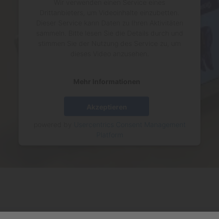
Wir verwenden einen Service eines
Drittanbieters, um Videoinhalte einzubetten.
Dieser Service kann Daten zu Ihren Aktivitäten
sammeln. Bitte lesen Sie die Details durch und
stimmen Sie der Nutzung des Service zu, um
dieses Video anzusehen.
Mehr Informationen
Akzeptieren
powered by
Usercentrics Consent Management
Platform