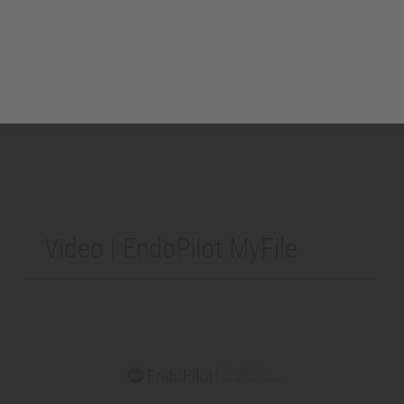
Video | EndoPilot MyFile