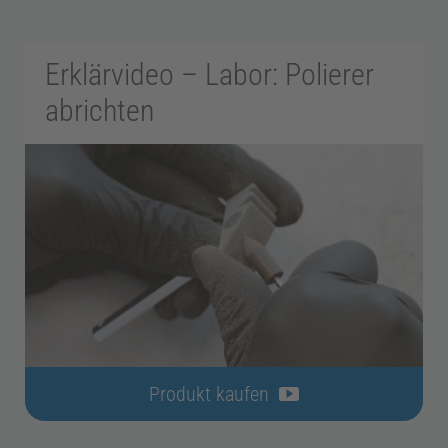
d
Erklärvideo – Labor: Polierer
i
abrichten
z
i
n
E
Produkt kaufen
n