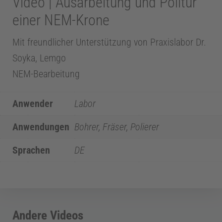
Video | Ausarbeitung und Politur
Mehr Informationen
einer NEM-Krone
Akzeptieren
Mit freundlicher Unterstützung von Praxislabor Dr.
powered by
Usercentrics Consent Management
Soyka, Lemgo
Platform
NEM-Bearbeitung
Z
a
Anwender
Labor
Anwendungen
Bohrer, Fräser, Polierer
h
Sprachen
DE
n
m
Andere Videos
e