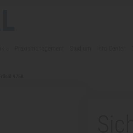
L
ik
Praxismanagement
Studium
Info Center
Fräsöl 9758
Sic