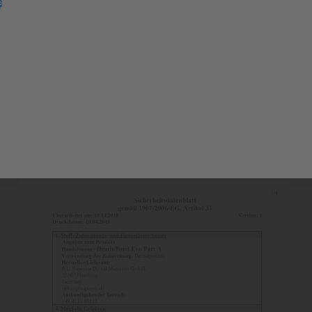
e
tsdatenblätter
Sicherheitsdatenblatt
DentinBond Evo