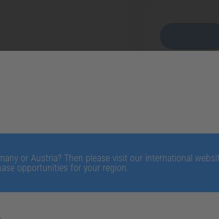
Sicherheitsdate
Download
|
Fräsöl
9758
Menge
any or Austria? Then please visit our international website
ase opportunities for your region.