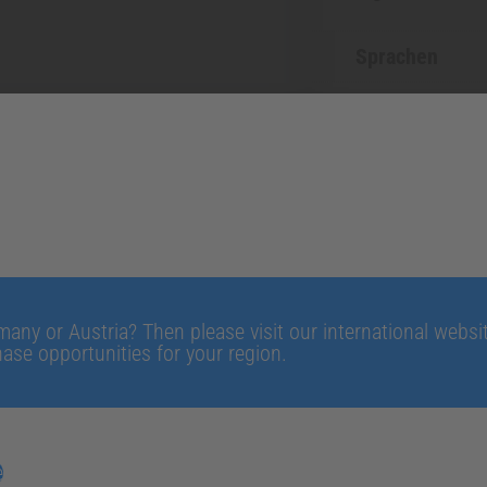
Sprachen
PI
Download
|
Titanbearbeitu
Menge
any or Austria? Then please visit our international website
ase opportunities for your region.
e