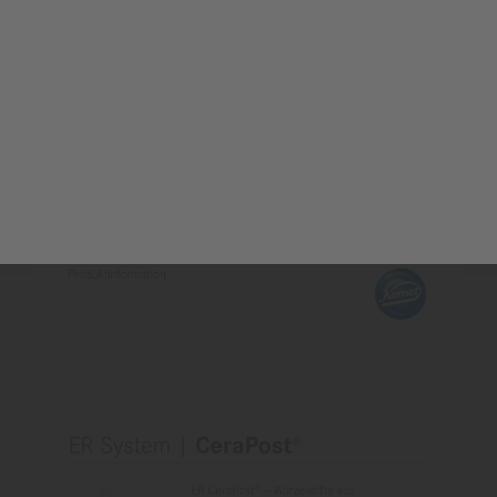
nfo
PI | CeraPost®