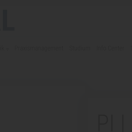
L
ik
Praxismanagement
Studium
Info Center
PI |