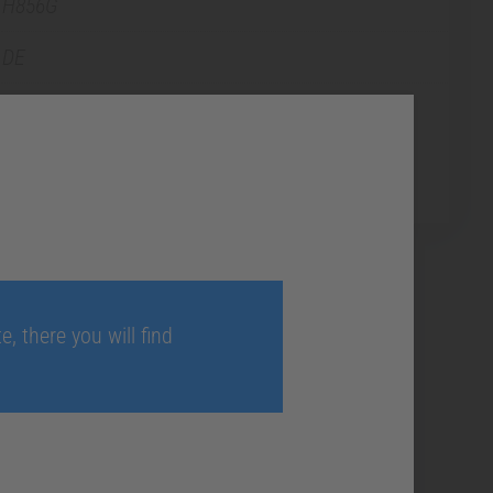
H856G
DE
ng
, there you will find