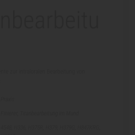
anbearbeitu
nte zur intraloralen Bearbeitung von
s
Praxis
Finierer, Titanbearbeitung im Mund
4548, H336, H375R, H379, H379G, H847KRG,