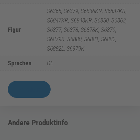
i
S6368, S6379, S6836KR, S6837KR,
z
S6847KR, S6848KR, S6850, S6863,
Figur
S6877, S6878, S6878K, S6879,
i
S6879K, S6880, S6881, S6882,
S6882L, S6979K
n
Sprachen
DE
E
PI
Download
n
|
S-
d
Diamanten
Andere Produktinfo
Menge
o