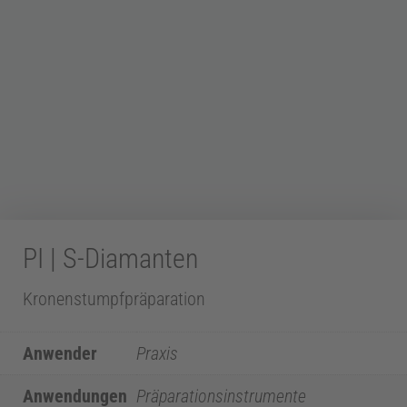
Z
a
h
n
PI | S-Diamanten
m
Kronenstumpfpräparation
e
Anwender
Praxis
d
Anwendungen
Präparationsinstrumente