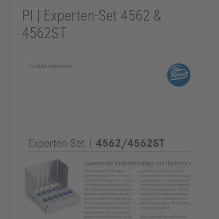
PI | Experten-Set 4562 &
d
4562ST
o
n
t
o
l
o
g