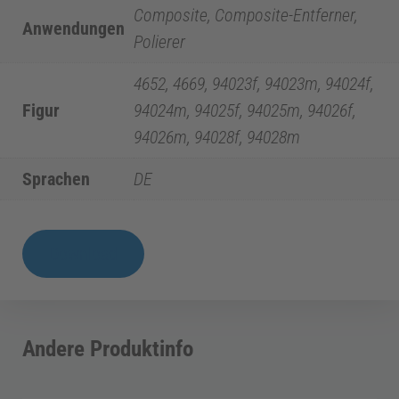
i
Composite, Composite-Entferner,
Anwendungen
Polierer
z
4652, 4669, 94023f, 94023m, 94024f,
Figur
94024m, 94025f, 94025m, 94026f,
i
94026m, 94028f, 94028m
n
Sprachen
DE
E
PI
Download
|
n
Polierer
d
Composite
Andere Produktinfo
zweistufig
o
Menge