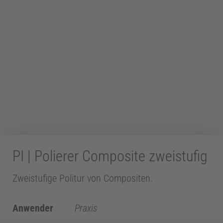
Z
a
h
n
m
PI | Polierer Composite zweistufig
e
Zweistufige Politur von Compositen.
d
Anwender
Praxis