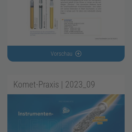
i
e
Z
Vorschau
a
h
Komet-Praxis | 2023_09
n
t