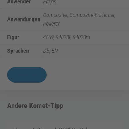
i
Anwender
Praxis
Composite, Composite-Entferner,
z
Anwendungen
Polierer
i
Figur
4669, 94028f, 94028m
n
Sprachen
DE, EN
E
Komet-
Download
Tipp
n
|
2017_03
d
Andere Komet-Tipp
Menge
o