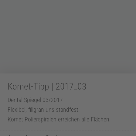
Z
a
h
n
m
Komet-Tipp | 2017_03
Dental Spiegel 03/2017
e
Flexibel, filigran uns standfest.
d
Komet Polierspiralen erreichen alle Flächen.