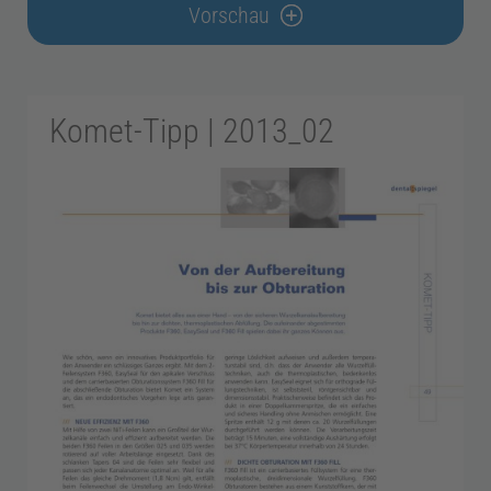
a
Vorschau
x
Komet-Tipp | 2013_02
i
s
m
a
n
a