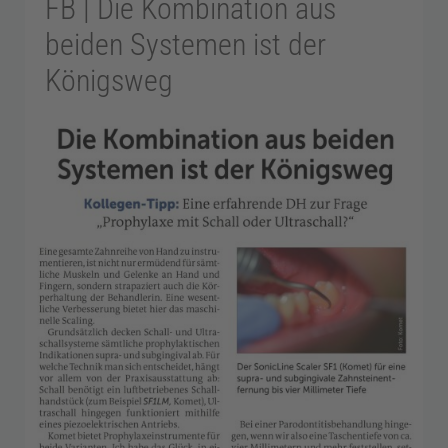
FB | Die Kombination aus
o
beiden Systemen ist der
d
Königsweg
o
n
t
o
l
o