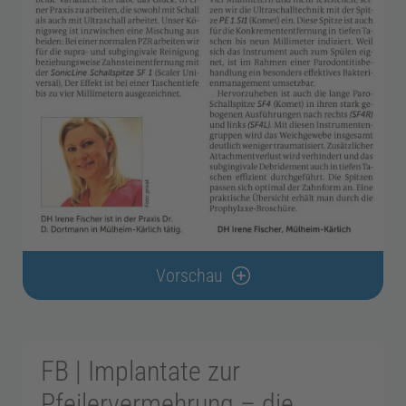
g
i
e
Z
a
Vorschau
h
n
FB | Implantate zur
t
Pfeilervermehrung – die