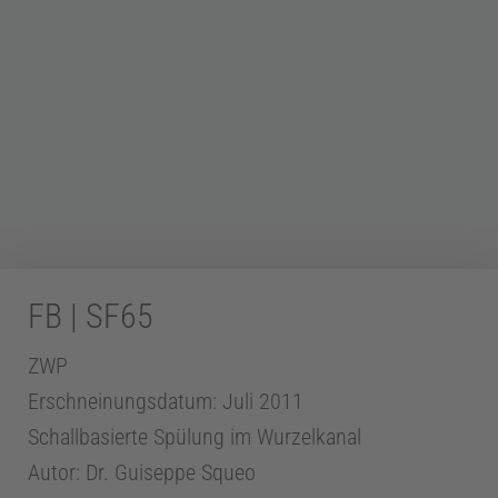
Z
a
h
n
FB | SF65
m
ZWP
Erschneinungsdatum: Juli 2011
e
Schallbasierte Spülung im Wurzelkanal
Autor: Dr. Guiseppe Squeo