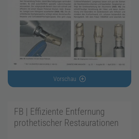
r
a
x
i
s
Vorschau
m
a
FB | Effiziente Entfernung
prothetischer Restaurationen
n