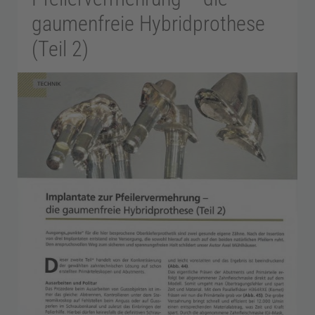
gaumenfreie Hybridprothese
e
(Teil 2)
c
h
n
i
k
P