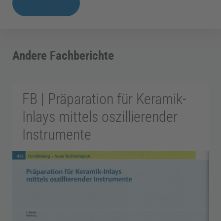
Download
o
|
Neue
d
Präparationsinstrumente
Andere Fachberichte
für
o
neue
Restaurationsformen
FB | Präparation für Keramik-
n
Menge
Inlays mittels oszillierender
t
Instrumente
o
l
o