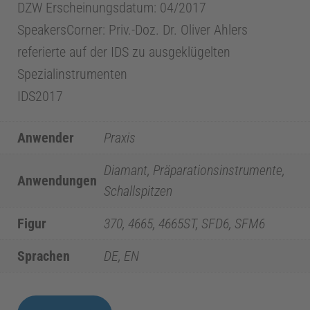
d
DZW Erscheinungsdatum: 04/2017
SpeakersCorner: Priv.-Doz. Dr. Oliver Ahlers
i
referierte auf der IDS zu ausgeklügelten
Spezialinstrumenten
z
IDS2017
i
Anwender
Praxis
n
Diamant, Präparationsinstrumente,
Anwendungen
Schallspitzen
E
Figur
370, 4665, 4665ST, SFD6, SFM6
n
Sprachen
DE, EN
d
FB