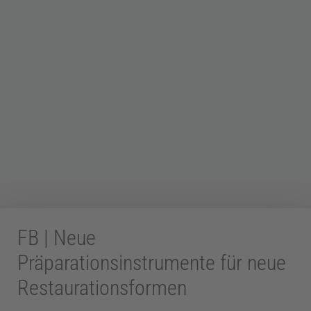
Z
a
h
n
FB | Neue
m
Präparationsinstrumente für neue
e
Restaurationsformen