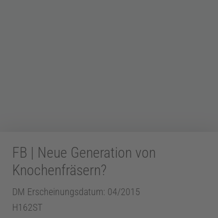
Z
a
h
n
FB | Neue Generation von
m
Knochenfräsern?
e
DM Erscheinungsdatum: 04/2015
H162ST