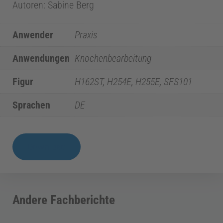
d
Autoren: Sabine Berg
i
Anwender
Praxis
z
Anwendungen
Knochenbearbeitung
Figur
H162ST, H254E, H255E, SFS101
i
Sprachen
DE
n
FB
E
Download
|
Neue
n
Generation
Andere Fachberichte
d
von
Knochenfräsern?