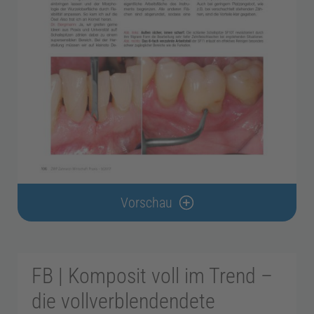
g
i
e
Z
a
Vorschau
h
n
FB | Komposit voll im Trend –
die vollverblendendete
t