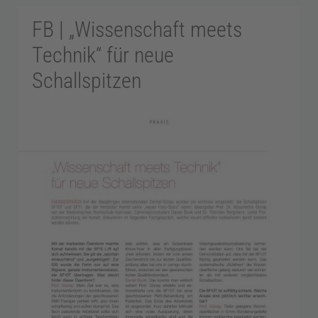
o
Menge
FB | „Wissenschaft meets
d
Technik“ für neue
Schallspitzen
o
n
t
o
l
o