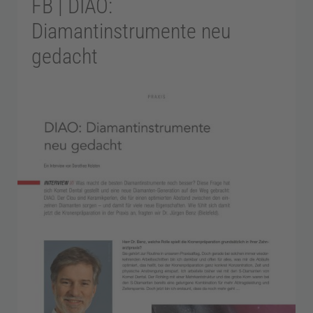
o
FB | DIAO:
Diamantinstrumente neu
d
gedacht
o
n
t
o
l
o