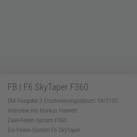
Z
a
h
n
FB | F6 SkyTaper F360
m
DM Ausgabe 3 Erschneinungsdatum: 04/2105
Interview mit Markus Haynert
e
Zwei-Feilen-System F360
d
Ein-Feilen-System F6 SkyTaper