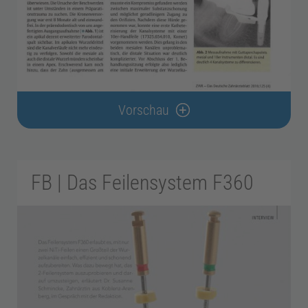
a
x
i
Vorschau
s
FB | Das Feilensystem F360
m
a
n