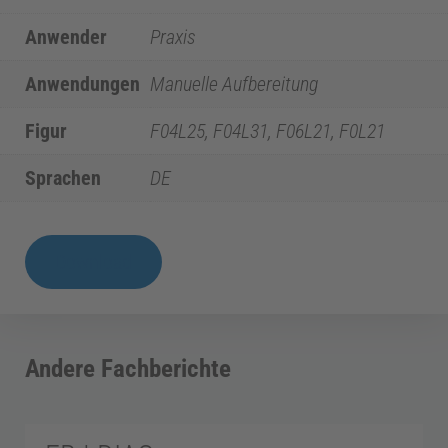
i
Anwender
Praxis
Anwendungen
Manuelle Aufbereitung
z
Figur
F04L25, F04L31, F06L21, F0L21
i
Sprachen
DE
n
FB
Download
E
|
F6
n
SkyTaper
Andere Fachberichte
F360
d
Menge