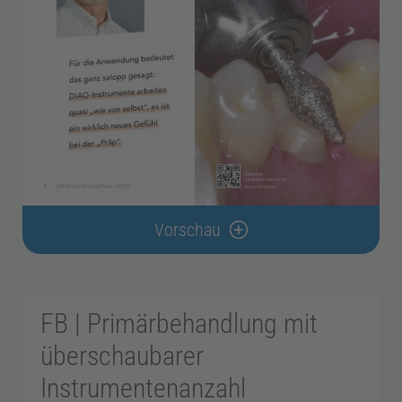
g
i
e
Z
a
Vorschau
h
n
FB | Primärbehandlung mit
überschaubarer
t
Instrumentenanzahl