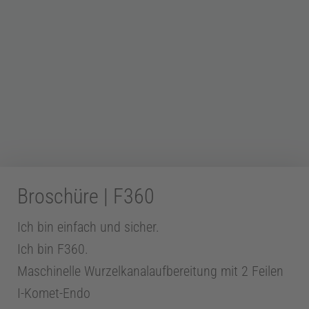
Z
a
h
n
m
Broschüre | F360
Ich bin einfach und sicher.
e
Ich bin F360.
d
Maschinelle Wurzelkanal­aufbereitung mit 2 Feilen
I-Komet-Endo