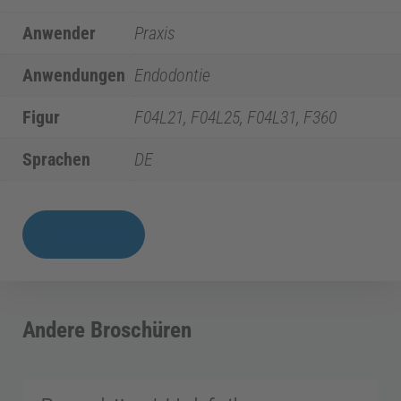
i
Anwender
Praxis
z
Anwendungen
Endodontie
i
Figur
F04L21, F04L25, F04L31, F360
n
Sprachen
DE
E
Broschüre
Download
|
n
F360
Menge
d
Andere Broschüren
o