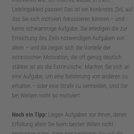
Lieblingskleid passen! Das ist ein konkretes Ziel, auf
k
das Sie sich motiviert fokussieren können – und
keine schwammige Aufgabe. Sie erledigen die zur
P
Erreichung des Ziels notwendigen Aufgaben von
allein – und da zeigen sich die Vorteile der
r
intrinsischen Motivation, die oft genug deutlich
a
stärker ist als die Extrinsische. Machen Sie sich an
eine Aufgabe, um eine Belohnung von anderen zu
x
erhalten – oder eine Strafe zu vermeiden, sind Sie
bei Weitem nicht so motiviert.
i
Noch ein Tipp:
Liegen Aufgaben vor Ihnen, deren
s
Erfüllung allein Sie beim besten Willen nicht
motivieren kann, dann konzentrieren Sie auf die