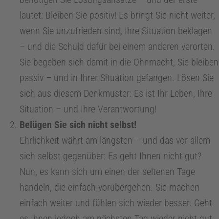
o
lautet: Bleiben Sie positiv! Es bringt Sie nicht weiter,
wenn Sie unzufrieden sind, Ihre Situation beklagen
l
– und die Schuld dafür bei einem anderen verorten.
o
Sie begeben sich damit in die Ohnmacht, Sie bleiben
passiv – und in Ihrer Situation gefangen. Lösen Sie
g
sich aus diesem Denkmuster: Es ist Ihr Leben, Ihre
Situation – und Ihre Verantwortung!
i
Belügen Sie sich nicht selbst!
Ehrlichkeit währt am längsten – und das vor allem
e
sich selbst gegenüber: Es geht Ihnen nicht gut?
Nun, es kann sich um einen der seltenen Tage
Z
handeln, die einfach vorübergehen. Sie machen
einfach weiter und fühlen sich wieder besser. Geht
a
es Ihnen jedoch am nächsten Tag wieder nicht gut