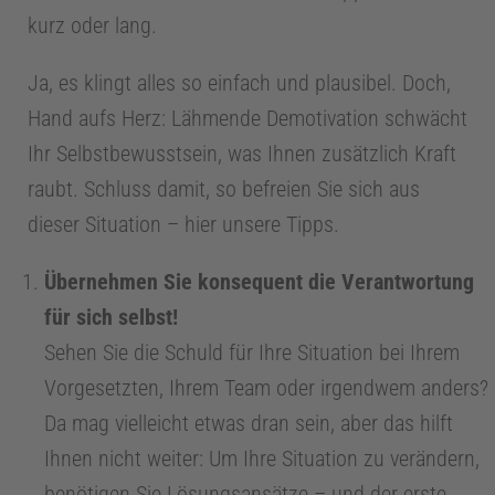
E
kurz oder lang.
n
Ja, es klingt alles so einfach und plausibel. Doch,
Hand aufs Herz: Lähmende Demotivation schwächt
d
Ihr Selbstbewusstsein, was Ihnen zusätzlich Kraft
raubt. Schluss damit, so befreien Sie sich aus
o
dieser Situation – hier unsere Tipps.
d
Übernehmen Sie konsequent die Verantwortung
o
für sich selbst!
Sehen Sie die Schuld für Ihre Situation bei Ihrem
n
Vorgesetzten, Ihrem Team oder irgendwem anders?
Da mag vielleicht etwas dran sein, aber das hilft
t
Ihnen nicht weiter: Um Ihre Situation zu verändern,
benötigen Sie Lösungsansätze – und der erste