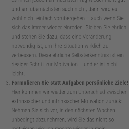
h
und am übernächsten auch nicht, dann wird es
wohl nicht einfach vorübergehen – auch wenn Sie
n
sich das immer wieder einreden. Bleiben Sie ehrlich
und stehen Sie dazu, dass eine Veränderung
t
notwendig ist, um Ihre Situation wirklich zu
verbessern. Diese ehrliche Selbsterkenntnis ist ein
e
riesiger Schritt zur Motivation – und er ist nicht
leicht.
c
Formulieren Sie statt Aufgaben persönliche Ziele!
h
Hier kommen wir wieder zum Unterschied zwischen
extrinsischer und intrinsischer Motivation zurück:
n
Nehmen Sie sich vor, in den nächsten Wochen
unbedingt abzunehmen, wird Sie das nicht so
i
motivieren wie: Ich möchte wieder in mein