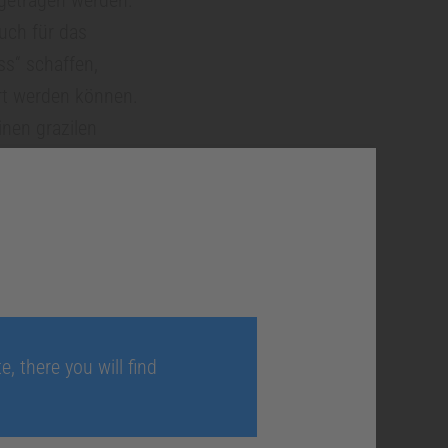
Auch für das
ss“ schaffen,
hrt werden können.
einen grazilen
rument vorbei in
nanatomie. Mit dem
nd obliterierte
ndometrie bestimme
umenten bis ISO 015
, there you will find
ocodile
über einen