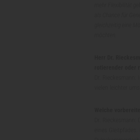
mehr Flexibilität g
z
als Chance für Gen
gleichzeitig eine Mö
i
möchten.
n
Herr Dr. Rieckes
rotierender oder 
E
Dr. Rieckesmann: 
n
vielen leichter ums
d
Welche vorbereit
Dr. Rieckesmann: D
o
eines Gleitpfades
Pulpakammerdach i