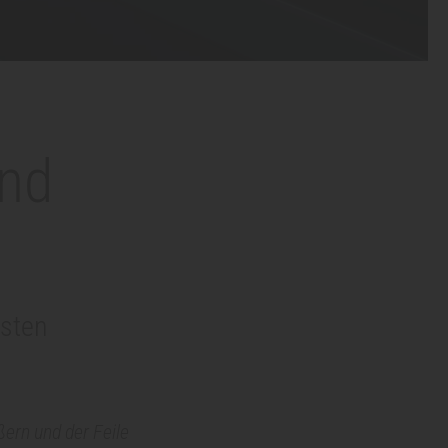
und
gsten
ern und der Feile