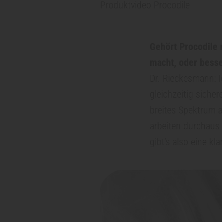
Produktvideo Procodile
x
Gehört Procodile 
i
macht, oder besse
s
Dr. Rieckesmann: I
gleichzeitig sicher
m
breites Spektrum a
arbeiten durchaus
a
gibt’s also eine k
n
a