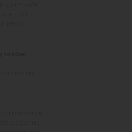
Er sieht Procodile
setzen – und
l erweitern
ng zwischen
n das erscheint
els und das Anlegen
erst das gesamte
getragen werden.