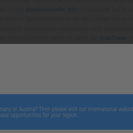
erne zu dem
Diamantschleifer 851
mit unbelegter Spitze. 
braucht es Spezialinstrumente, die den “straight line acce
schließlich ohne koronale Interferenzen nach apikal gefü
 der Dentinüberhänge nehme ich gerne den
EndoTracer
, 
ngem, schlanken Hals. Er erlaubt eine gute Sicht am Inst
t und damit eine klare Darstellung der Pulpakammerbode
ch die Wurzelkanaleingänge substanzschonend erweitern u
Dabei sollte man stets drucklos vorgehen. Mithilfe der E
ie Arbeitslänge. Den Gleitpfad erstelle ich mit Handinstr
afür gehärteten Pilot Handfeilen.
any or Austria? Then please visit our international website
ase opportunities for your region.
zu den Procodile-Feilen. Warum?
erglichen mit anderen reziprokierenden Feilen verfügt
Pr