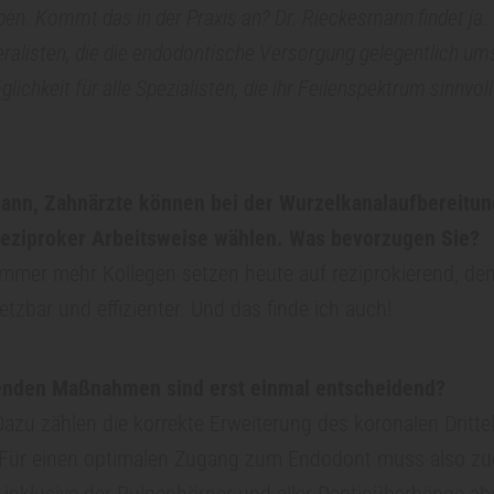
eben. Kommt das in der Praxis an? Dr. Rieckesmann findet ja. 
eralisten, die die endodontische Versorgung gelegentlich um
glichkeit für alle Spezialisten, die ihr Feilenspektrum sinnvol
mann, Zahnärzte können bei der Wurzelkanalaufbereitu
reziproker Arbeitsweise wählen. Was bevorzugen Sie?
Immer mehr Kollegen setzen heute auf reziprokierend, den
etzbar und effizienter. Und das finde ich auch!
enden Maßnahmen sind erst einmal entscheidend?
azu zählen die korrekte Erweiterung des koronalen Dritt
. Für einen optimalen Zugang zum Endodont muss also zu
nklusive der Pulpenhörner und aller Dentinüberhänge ab